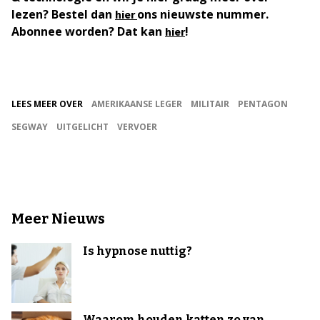
lezen? Bestel dan
ons nieuwste nummer.
hier
Abonnee worden? Dat kan
!
hier
LEES MEER OVER
AMERIKAANSE LEGER
MILITAIR
PENTAGON
SEGWAY
UITGELICHT
VERVOER
Meer Nieuws
Is hypnose nuttig?
Waarom houden katten zo van