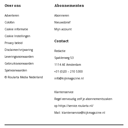
Over ons
Abonnementen
Adverteren
Abonneren
Colofon
Nieuwsbrief
Cookie informatie
Mijn account
Cookie Instellingen
Contact
Privacy beleid
Disclaimer/vrijwaring
Redactie
Leveringsvoorwaarden
Spaklerweg 53
Gebruiksvoorwaarden
1114 AE Amsterdam
Spelvoorwaarden
+31 (0)20 – 210 5300
© Roularta Media Nederland
info@kijkmagazine.nl
Klantenservice
Regel eenvoudig zelf je abonnementszaken
op https://service.roularta.nl/
Mail: klantenservice@kijkmagazine.nl