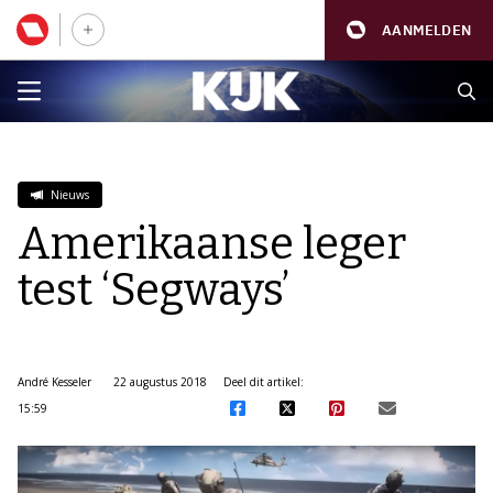
AANMELDEN
Nieuws
Amerikaanse leger
test ‘Segways’
André Kesseler
22 augustus 2018
Deel dit artikel:
15:59