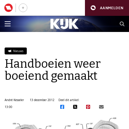
AANMELDEN
Nieuws
Handboeien weer
boeiend gemaakt
André Kesseler
13 december 2012
Deel dit artikel:
13:00