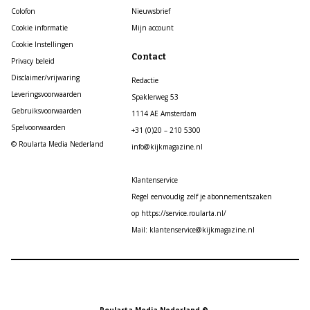
Colofon
Nieuwsbrief
Cookie informatie
Mijn account
Cookie Instellingen
Contact
Privacy beleid
Disclaimer/vrijwaring
Redactie
Leveringsvoorwaarden
Spaklerweg 53
Gebruiksvoorwaarden
1114 AE Amsterdam
Spelvoorwaarden
+31 (0)20 – 210 5300
© Roularta Media Nederland
info@kijkmagazine.nl
Klantenservice
Regel eenvoudig zelf je abonnementszaken
op https://service.roularta.nl/
Mail: klantenservice@kijkmagazine.nl