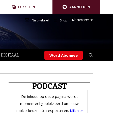
PUZZELEN
AANMELDEN
Klantenservice
Nieuwsbrief
Shop
 DIGITAAL
Word Abonnee
PODCAST
De inhoud op deze pagina wordt
momenteel geblokkeerd om jouw
cookie-keuzes te respecteren.
Klik hier