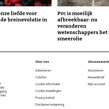
onze liefde voor
Pvc is moeilijk
 de breinevolutie in
afbreekbaar: nu
veranderen
wetenschappers het 
smeerolie
Over ons
Abonnement
Adverteren
Abonneren
Colofon
Nieuwsbrief
r
Cookie informatie
Mijn account
 die
Cookie Instellingen
pgang
 niks
Privacy beleid
Disclaimer/vrijwaring