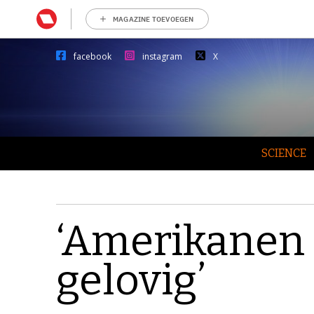
MAGAZINE TOEVOEGEN
facebook
instagram
X
SCIENCE
‘Amerikanen 
gelovig’