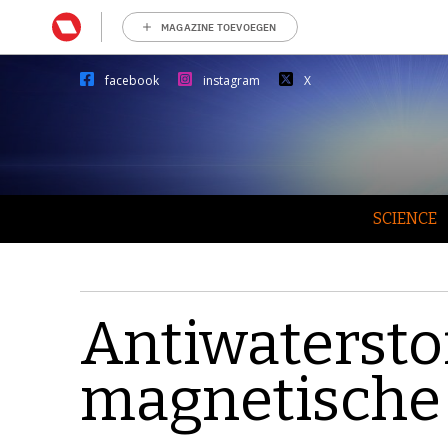
MAGAZINE TOEVOEGEN
facebook
instagram
X
SCIENCE
Antiwatersto
magnetische 