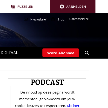
PUZZELEN
AANMELDEN
Klantenservice
Nieuwsbrief
Shop
 DIGITAAL
Word Abonnee
PODCAST
De inhoud op deze pagina wordt
momenteel geblokkeerd om jouw
cookie-keuzes te respecteren.
Klik hier