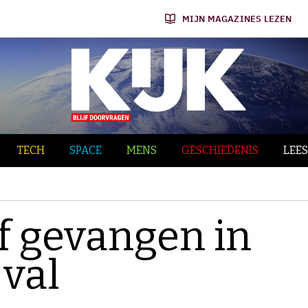
MIJN MAGAZINES LEZEN
TECH
SPACE
MENS
GESCHIEDENIS
LEES
f gevangen in
val