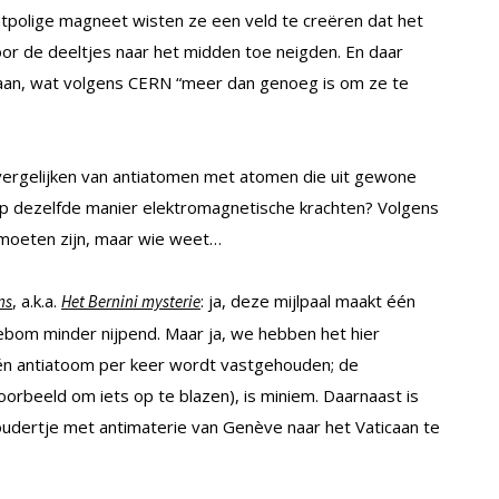
tpolige magneet wisten ze een veld te creëren dat het
or de deeltjes naar het midden toe neigden. En daar
taan, wat volgens CERN “meer dan genoeg is om ze te
vergelijken van antiatomen met atomen die uit gewone
op dezelfde manier elektromagnetische krachten? Volgens
 moeten zijn, maar wie weet…
, a.k.a.
: ja, deze mijlpaal maakt één
ns
Het Bernini mysterie
bom minder nijpend. Maar ja, we hebben het hier
én antiatoom per keer wordt vastgehouden; de
voorbeeld om iets op te blazen), is miniem. Daarnaast is
oudertje met antimaterie van Genève naar het Vaticaan te