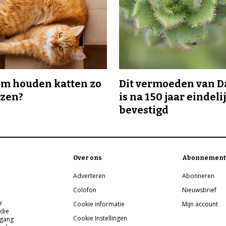
m houden katten zo
Dit vermoeden van 
ozen?
is na 150 jaar eindeli
bevestigd
Over ons
Abonnement
Adverteren
Abonneren
Colofon
Nieuwsbrief
r
Cookie informatie
Mijn account
 die
Cookie Instellingen
pgang