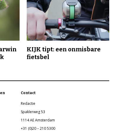
Darwin
KIJK tipt: een onmisbare
jk
fietsbel
en
Contact
Redactie
Spaklerweg 53
1114 AE Amsterdam
+31 (0)20 – 210 5300