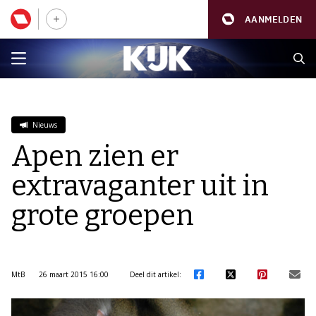
AANMELDEN
Nieuws
Apen zien er
extravaganter uit in
grote groepen
MtB
26 maart 2015 16:00
Deel dit artikel: