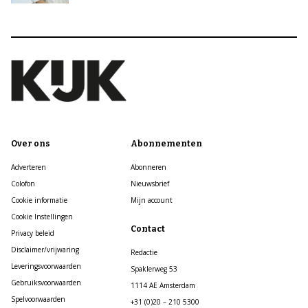
Over ons
Abonnementen
Adverteren
Abonneren
Colofon
Nieuwsbrief
Cookie informatie
Mijn account
Cookie Instellingen
Contact
Privacy beleid
Disclaimer/vrijwaring
Redactie
Leveringsvoorwaarden
Spaklerweg 53
Gebruiksvoorwaarden
1114 AE Amsterdam
Spelvoorwaarden
+31 (0)20 – 210 5300