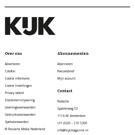
Over ons
Abonnementen
Adverteren
Abonneren
Colofon
Nieuwsbrief
Cookie informatie
Mijn account
Cookie Instellingen
Contact
Privacy beleid
Disclaimer/vrijwaring
Redactie
Leveringsvoorwaarden
Spaklerweg 53
Gebruiksvoorwaarden
1114 AE Amsterdam
Spelvoorwaarden
+31 (0)20 – 210 5300
© Roularta Media Nederland
info@kijkmagazine.nl