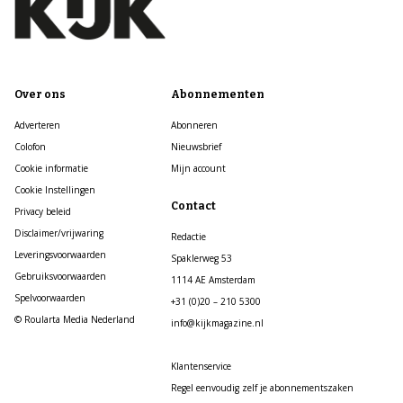
Over ons
Abonnementen
Adverteren
Abonneren
Colofon
Nieuwsbrief
Cookie informatie
Mijn account
Cookie Instellingen
Contact
Privacy beleid
Disclaimer/vrijwaring
Redactie
Leveringsvoorwaarden
Spaklerweg 53
Gebruiksvoorwaarden
1114 AE Amsterdam
Spelvoorwaarden
+31 (0)20 – 210 5300
© Roularta Media Nederland
info@kijkmagazine.nl
Klantenservice
Regel eenvoudig zelf je abonnementszaken