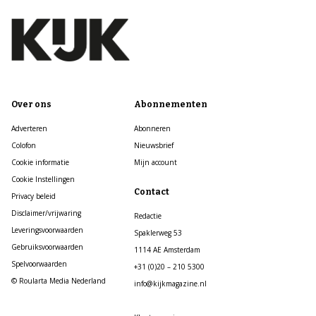
Over ons
Abonnementen
Adverteren
Abonneren
Colofon
Nieuwsbrief
Cookie informatie
Mijn account
Cookie Instellingen
Contact
Privacy beleid
Disclaimer/vrijwaring
Redactie
Leveringsvoorwaarden
Spaklerweg 53
Gebruiksvoorwaarden
1114 AE Amsterdam
Spelvoorwaarden
+31 (0)20 – 210 5300
© Roularta Media Nederland
info@kijkmagazine.nl