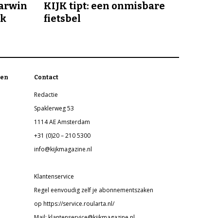
Darwin
KIJK tipt: een onmisbare
jk
fietsbel
en
Contact
Redactie
Spaklerweg 53
1114 AE Amsterdam
+31 (0)20 – 210 5300
info@kijkmagazine.nl
Klantenservice
Regel eenvoudig zelf je abonnementszaken
op https://service.roularta.nl/
Mail: klantenservice@kijkmagazine.nl