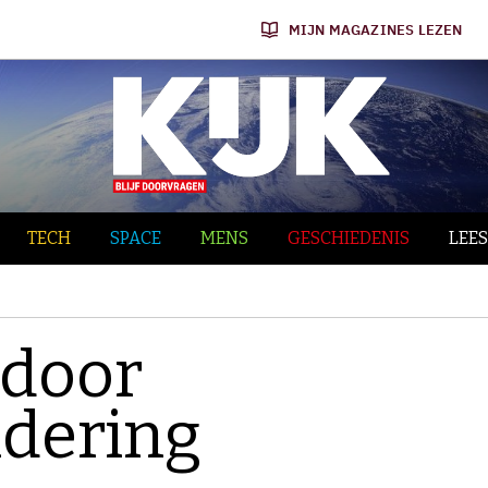
MIJN MAGAZINES LEZEN
TECH
SPACE
MENS
GESCHIEDENIS
LEES
 door
ndering