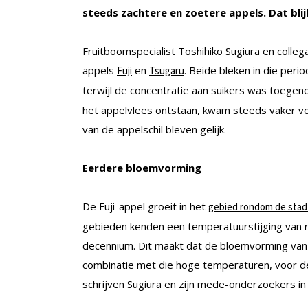
steeds zachtere en zoetere appels. Dat bli
Fruitboomspecialist Toshihiko Sugiura en colle
appels
en
. Beide bleken in die per
Fuji
Tsugaru
terwijl de concentratie aan suikers was toege
het appelvlees ontstaan, kwam steeds vaker vo
van de appelschil bleven gelijk.
Eerdere bloemvorming
De Fuji-appel groeit in het
gebied rondom de sta
gebieden kenden een temperatuurstijging van re
decennium. Dit maakt dat de bloemvorming van 
combinatie met die hoge temperaturen, voor de
schrijven Sugiura en zijn mede-onderzoekers
in