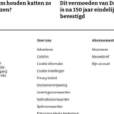
m houden katten zo
Dit vermoeden van 
ozen?
is na 150 jaar eindeli
bevestigd
Over ons
Abonnement
Adverteren
Abonneren
Colofon
Nieuwsbrief
r
Cookie informatie
Mijn account
 die
Cookie Instellingen
pgang
 niks
Privacy beleid
Disclaimer/vrijwaring
Leveringsvoorwaarden
Gebruiksvoorwaarden
Spelvoorwaarden
© Roularta Media Nederland