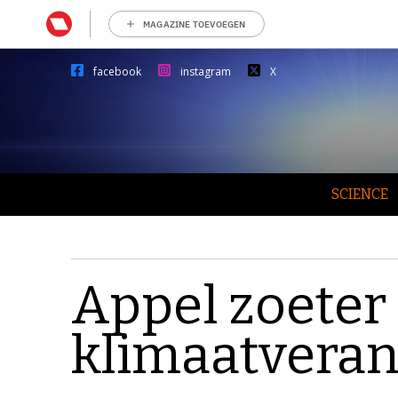
MAGAZINE TOEVOEGEN
facebook
instagram
X
SCIENCE
Appel zoeter
klimaatvera