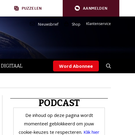
PUZZELEN
AANMELDEN
Klantenservice
Nieuwsbrief
Shop
 DIGITAAL
Word Abonnee
PODCAST
De inhoud op deze pagina wordt
momenteel geblokkeerd om jouw
cookie-keuzes te respecteren.
Klik hier