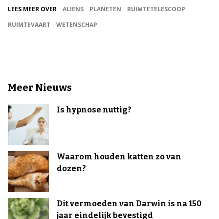
LEES MEER OVER
ALIENS
PLANETEN
RUIMTETELESCOOP
RUIMTEVAART
WETENSCHAP
Meer Nieuws
Is hypnose nuttig?
Waarom houden katten zo van
dozen?
Dit vermoeden van Darwin is na 150
jaar eindelijk bevestigd