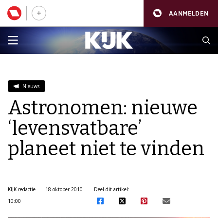
AANMELDEN
Nieuws
Astronomen: nieuwe
‘levensvatbare’
planeet niet te vinden
KIJK-redactie
18 oktober 2010
Deel dit artikel:
10:00