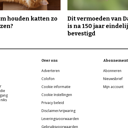
m houden katten zo
Dit vermoeden van 
ozen?
is na 150 jaar eindeli
bevestigd
Over ons
Abonnement
Adverteren
Abonneren
Colofon
Nieuwsbrief
r
Cookie informatie
Mijn account
 die
Cookie Instellingen
pgang
 niks
Privacy beleid
Disclaimer/vrijwaring
Leveringsvoorwaarden
Gebruiksvoorwaarden