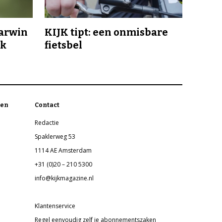
Darwin
KIJK tipt: een onmisbare
jk
fietsbel
en
Contact
Redactie
Spaklerweg 53
1114 AE Amsterdam
+31 (0)20 – 210 5300
info@kijkmagazine.nl
Klantenservice
Regel eenvoudig zelf je abonnementszaken