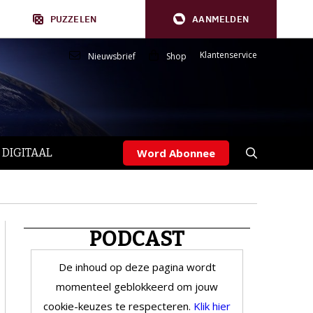
PUZZELEN
AANMELDEN
Klantenservice
Nieuwsbrief
Shop
 DIGITAAL
Word Abonnee
PODCAST
De inhoud op deze pagina wordt
momenteel geblokkeerd om jouw
cookie-keuzes te respecteren.
Klik hier