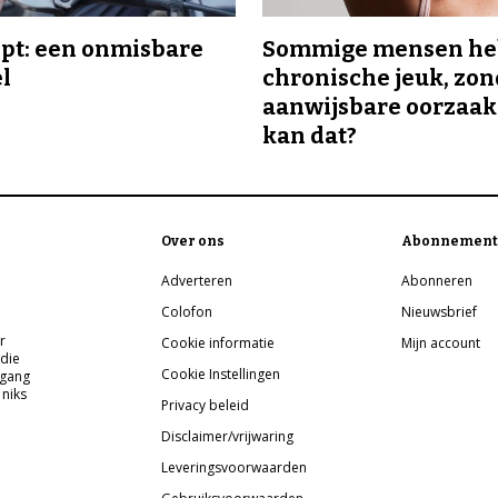
ipt: een onmisbare
Sommige mensen h
el
chronische jeuk, zo
aanwijsbare oorzaak
kan dat?
Over ons
Abonnement
Adverteren
Abonneren
Colofon
Nieuwsbrief
r
Cookie informatie
Mijn account
 die
Cookie Instellingen
pgang
 niks
Privacy beleid
Disclaimer/vrijwaring
Leveringsvoorwaarden