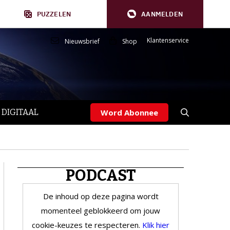
PUZZELEN
AANMELDEN
Klantenservice
Nieuwsbrief
Shop
 DIGITAAL
Word Abonnee
PODCAST
De inhoud op deze pagina wordt
momenteel geblokkeerd om jouw
cookie-keuzes te respecteren.
Klik hier