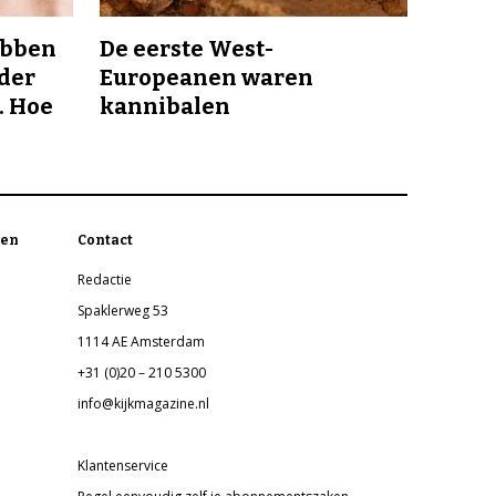
ebben
De eerste West-
nder
Europeanen waren
. Hoe
kannibalen
en
Contact
Redactie
Spaklerweg 53
1114 AE Amsterdam
+31 (0)20 – 210 5300
info@kijkmagazine.nl
Klantenservice