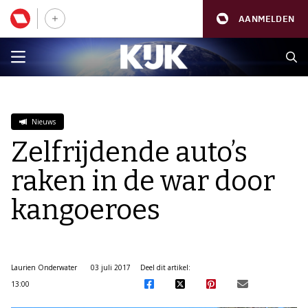
AANMELDEN
Nieuws
Zelfrijdende auto’s
raken in de war door
kangoeroes
Laurien Onderwater
03 juli 2017
Deel dit artikel:
13:00