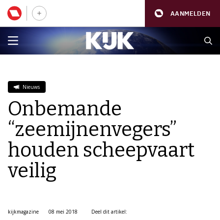
AANMELDEN
Nieuws
Onbemande
“zeemijnenvegers”
houden scheepvaart
veilig
kijkmagazine
08 mei 2018
Deel dit artikel: