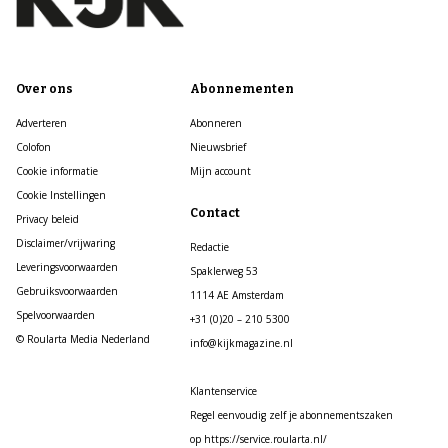
Over ons
Abonnementen
Adverteren
Abonneren
Colofon
Nieuwsbrief
Cookie informatie
Mijn account
Cookie Instellingen
Contact
Privacy beleid
Disclaimer/vrijwaring
Redactie
Leveringsvoorwaarden
Spaklerweg 53
Gebruiksvoorwaarden
1114 AE Amsterdam
Spelvoorwaarden
+31 (0)20 – 210 5300
© Roularta Media Nederland
info@kijkmagazine.nl
Klantenservice
Regel eenvoudig zelf je abonnementszaken
op https://service.roularta.nl/