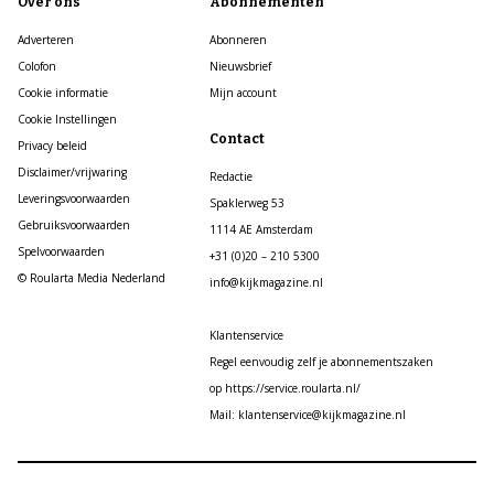
Over ons
Abonnementen
Adverteren
Abonneren
Colofon
Nieuwsbrief
Cookie informatie
Mijn account
Cookie Instellingen
Contact
Privacy beleid
Disclaimer/vrijwaring
Redactie
Leveringsvoorwaarden
Spaklerweg 53
Gebruiksvoorwaarden
1114 AE Amsterdam
Spelvoorwaarden
+31 (0)20 – 210 5300
© Roularta Media Nederland
info@kijkmagazine.nl
Klantenservice
Regel eenvoudig zelf je abonnementszaken
op https://service.roularta.nl/
Mail: klantenservice@kijkmagazine.nl