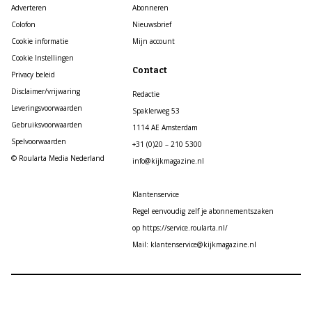
Adverteren
Abonneren
Colofon
Nieuwsbrief
Cookie informatie
Mijn account
Cookie Instellingen
Contact
Privacy beleid
Disclaimer/vrijwaring
Redactie
Leveringsvoorwaarden
Spaklerweg 53
Gebruiksvoorwaarden
1114 AE Amsterdam
Spelvoorwaarden
+31 (0)20 – 210 5300
© Roularta Media Nederland
info@kijkmagazine.nl
Klantenservice
Regel eenvoudig zelf je abonnementszaken
op https://service.roularta.nl/
Mail: klantenservice@kijkmagazine.nl