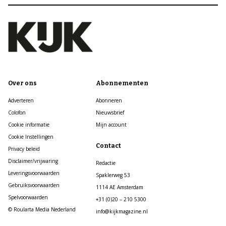
Over ons
Abonnementen
Adverteren
Abonneren
Colofon
Nieuwsbrief
Cookie informatie
Mijn account
Cookie Instellingen
Contact
Privacy beleid
Disclaimer/vrijwaring
Redactie
Leveringsvoorwaarden
Spaklerweg 53
Gebruiksvoorwaarden
1114 AE Amsterdam
Spelvoorwaarden
+31 (0)20 – 210 5300
© Roularta Media Nederland
info@kijkmagazine.nl