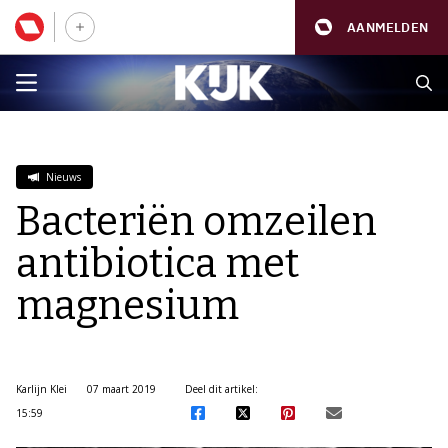
AANMELDEN
Nieuws
Bacteriën omzeilen
antibiotica met
magnesium
Karlijn Klei
07 maart 2019
Deel dit artikel:
15:59