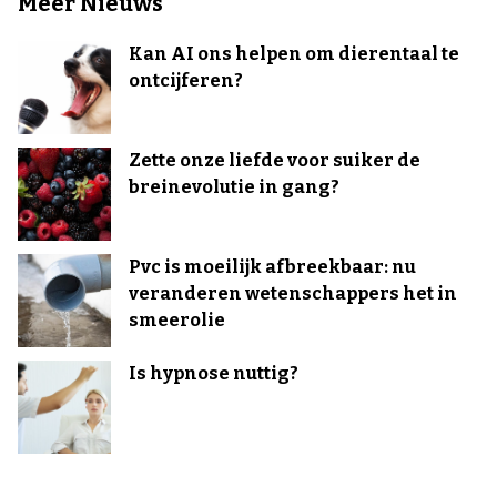
Meer Nieuws
Kan AI ons helpen om dierentaal te
ontcijferen?
Zette onze liefde voor suiker de
breinevolutie in gang?
Pvc is moeilijk afbreekbaar: nu
veranderen wetenschappers het in
smeerolie
Is hypnose nuttig?