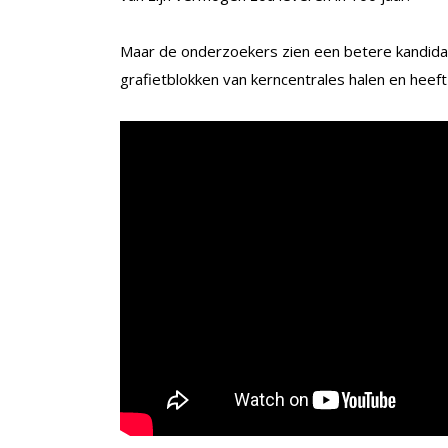
Maar de onderzoekers zien een betere kandidaat
grafietblokken van kerncentrales halen en heeft 