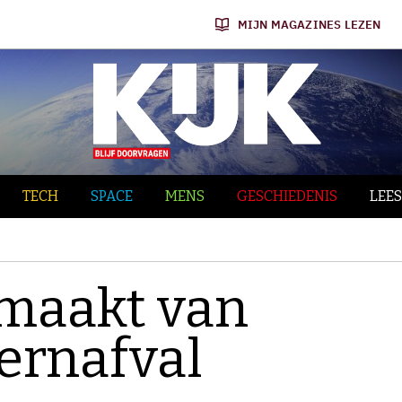
MIJN MAGAZINES LEZEN
TECH
SPACE
MENS
GESCHIEDENIS
LEES
emaakt van
ernafval