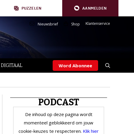
PUZZELEN
AANMELDEN
Klantenservice
Nieuwsbrief
Shop
 DIGITAAL
Word Abonnee
PODCAST
De inhoud op deze pagina wordt
momenteel geblokkeerd om jouw
cookie-keuzes te respecteren.
Klik hier