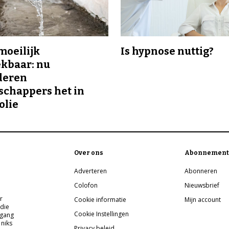
 moeilijk
Is hypnose nuttig?
kbaar: nu
deren
chappers het in
olie
Over ons
Abonnement
Adverteren
Abonneren
Colofon
Nieuwsbrief
r
Cookie informatie
Mijn account
 die
Cookie Instellingen
pgang
 niks
Privacy beleid