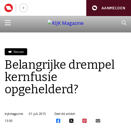
AANMELDEN
Nieuws
Belangrijke drempel
kernfusie
opgehelderd?
kijkmagazine
01 juli 2015
Deel dit artikel:
13:00