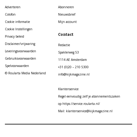
Adverteren
Abonneren
Colofon
Nieuwsbrief
Cookie informatie
Mijn account
Cookie Instellingen
Contact
Privacy beleid
Disclaimer/vrijwaring
Redactie
Leveringsvoorwaarden
Spaklerweg 53
Gebruiksvoorwaarden
1114 AE Amsterdam
Spelvoorwaarden
+31 (0)20 – 210 5300
© Roularta Media Nederland
info@kijkmagazine.nl
Klantenservice
Regel eenvoudig zelf je abonnementszaken
op https://service.roularta.nl/
Mail: klantenservice@kijkmagazine.nl