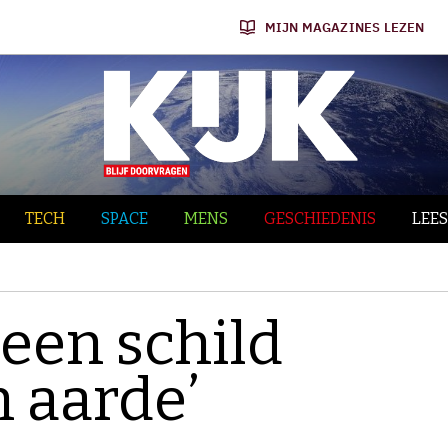
MIJN MAGAZINES LEZEN
TECH
SPACE
MENS
GESCHIEDENIS
LEES
een schild
n aarde’