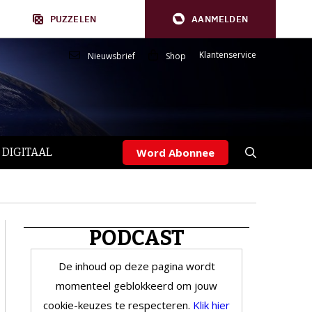
PUZZELEN
AANMELDEN
Klantenservice
Nieuwsbrief
Shop
 DIGITAAL
Word Abonnee
PODCAST
De inhoud op deze pagina wordt
momenteel geblokkeerd om jouw
cookie-keuzes te respecteren.
Klik hier