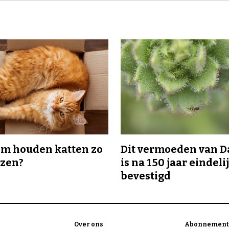
m houden katten zo
Dit vermoeden van 
ozen?
is na 150 jaar eindeli
bevestigd
Over ons
Abonnement