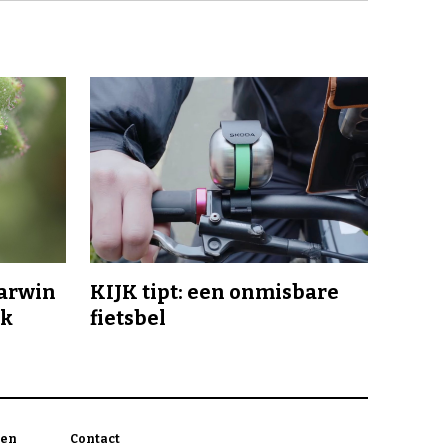
Darwin
KIJK tipt: een onmisbare
jk
fietsbel
en
Contact