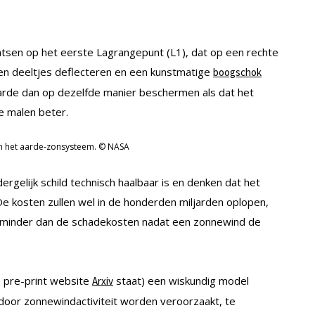
atsen op het eerste Lagrangepunt (L1), dat op een rechte
aden deeltjes deflecteren en een kunstmatige
boogschok
arde dan op dezelfde manier beschermen als dat het
e malen beter.
n het aarde-zonsysteem. © NASA
rgelijk schild technisch haalbaar is en denken dat het
 kosten zullen wel in de honderden miljarden oplopen,
d minder dan de schadekosten nadat een zonnewind de
e pre-print website
staat) een wiskundig model
Arxiv
oor zonnewindactiviteit worden veroorzaakt, te