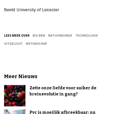
Beeld: University of Leicester
LEES MEER OVER
BIG BEN
NATUURKUNDE
TECHNOLOGIE
UITGELICHT
WETENSCHAP
Meer Nieuws
Zette onze liefde voor suiker de
breinevolutie in gang?
Pvc is moeilijk afbreekbaar: nu