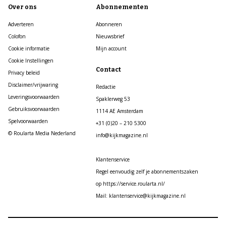
Over ons
Abonnementen
Adverteren
Abonneren
Colofon
Nieuwsbrief
Cookie informatie
Mijn account
Cookie Instellingen
Contact
Privacy beleid
Disclaimer/vrijwaring
Redactie
Leveringsvoorwaarden
Spaklerweg 53
Gebruiksvoorwaarden
1114 AE Amsterdam
Spelvoorwaarden
+31 (0)20 – 210 5300
© Roularta Media Nederland
info@kijkmagazine.nl
Klantenservice
Regel eenvoudig zelf je abonnementszaken
op https://service.roularta.nl/
Mail: klantenservice@kijkmagazine.nl