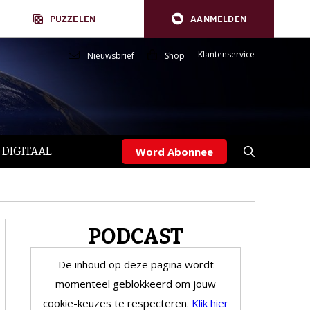
PUZZELEN
AANMELDEN
Klantenservice
Nieuwsbrief
Shop
 DIGITAAL
Word Abonnee
PODCAST
De inhoud op deze pagina wordt
momenteel geblokkeerd om jouw
cookie-keuzes te respecteren.
Klik hier