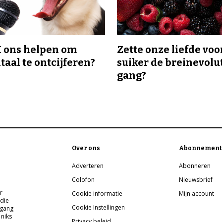
I ons helpen om
Zette onze liefde voo
taal te ontcijferen?
suiker de breinevolut
gang?
Over ons
Abonnement
Adverteren
Abonneren
Colofon
Nieuwsbrief
r
Cookie informatie
Mijn account
 die
Cookie Instellingen
pgang
 niks
Privacy beleid