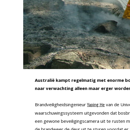
Australië kampt regelmatig met enorme bo
naar verwachting alleen maar erger worden.
Brandveiligheidsingenieur
van de Univ
Yaping He
waarschuwingssysteem uitgevonden dat bosbra
een gewone beveiligingscamera uit te rusten m
de brandweer de deur uit te sturen voordat er t