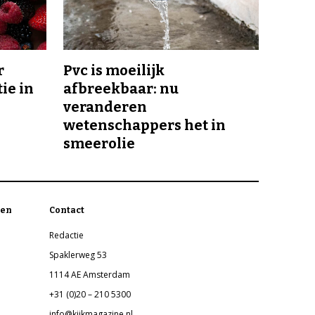
r
Pvc is moeilijk
ie in
afbreekbaar: nu
veranderen
wetenschappers het in
smeerolie
en
Contact
Redactie
Spaklerweg 53
1114 AE Amsterdam
+31 (0)20 – 210 5300
info@kijkmagazine.nl