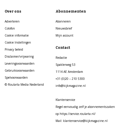
Over ons
Abonnementen
Adverteren
Abonneren
Colofon
Nieuwsbrief
Cookie informatie
Mijn account
Cookie Instellingen
Contact
Privacy beleid
Disclaimer/vrijwaring
Redactie
Leveringsvoorwaarden
Spaklerweg 53
Gebruiksvoorwaarden
1114 AE Amsterdam
Spelvoorwaarden
+31 (0)20 – 210 5300
© Roularta Media Nederland
info@kijkmagazine.nl
Klantenservice
Regel eenvoudig zelf je abonnementszaken
op https://service.roularta.nl/
Mail: klantenservice@kijkmagazine.nl