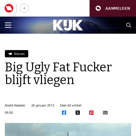
AANMELDEN
Nieuws
Big Ugly Fat Fucker
blijft vliegen
André Kesseler
26 januari 2012
Deel dit artikel:
09:00