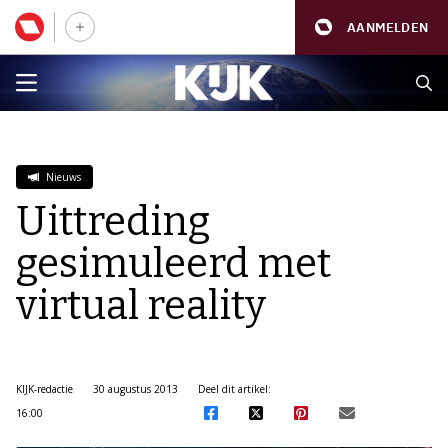
AANMELDEN
Nieuws
Uittreding
gesimuleerd met
virtual reality
KIJK-redactie
30 augustus 2013
Deel dit artikel:
16:00