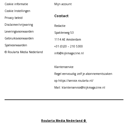
Cookie informatie
Mijn account
Cookie Instellingen
Contact
Privacy beleid
Disclaimer/vrijwaring
Redactie
Leveringsvoorwaarden
Spaklerweg 53
Gebruiksvoorwaarden
1114 AE Amsterdam
Spelvoorwaarden
+31 (0)20 – 210 5300
© Roularta Media Nederland
info@kijkmagazine.nl
Klantenservice
Regel eenvoudig zelf je abonnementszaken
op https://service.roularta.nl/
Mail: klantenservice@kijkmagazine.nl
Roularta Media Nederland ©