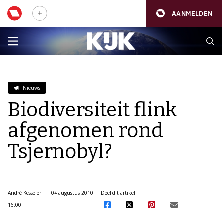
AANMELDEN
Nieuws
Biodiversiteit flink
afgenomen rond
Tsjernobyl?
André Kesseler
04 augustus 2010
Deel dit artikel:
16:00