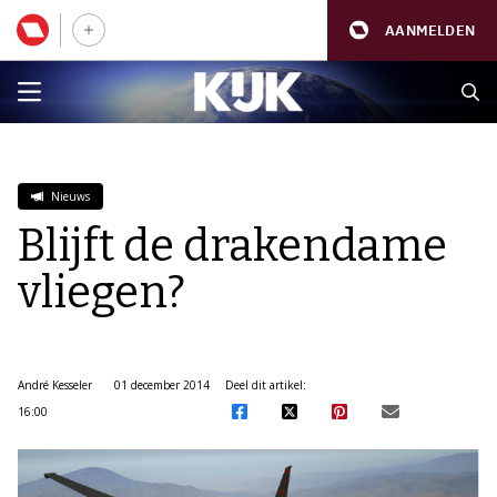
AANMELDEN
Nieuws
Blijft de drakendame
vliegen?
André Kesseler
01 december 2014
Deel dit artikel:
16:00