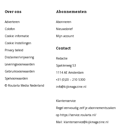
Over ons
Abonnementen
Adverteren
Abonneren
Colofon
Nieuwsbrief
Cookie informatie
Mijn account
Cookie Instellingen
Contact
Privacy beleid
Disclaimer/vrijwaring
Redactie
Leveringsvoorwaarden
Spaklerweg 53
Gebruiksvoorwaarden
1114 AE Amsterdam
Spelvoorwaarden
+31 (0)20 – 210 5300
© Roularta Media Nederland
info@kijkmagazine.nl
Klantenservice
Regel eenvoudig zelf je abonnementszaken
op https://service.roularta.nl/
Mail: klantenservice@kijkmagazine.nl