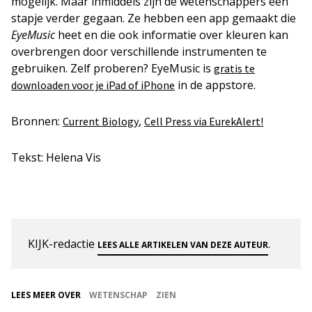
mogelijk. Maar inmiddels zijn de wetenschappers een
stapje verder gegaan. Ze hebben een app gemaakt die
EyeMusic
heet en die ook informatie over kleuren kan
overbrengen door verschillende instrumenten te
gebruiken. Zelf proberen? EyeMusic is
gratis te
in de appstore.
downloaden voor je iPad of iPhone
Bronnen:
,
Current Biology
Cell Press via EurekAlert!
Tekst: Helena Vis
KIJK-redactie
.
LEES ALLE ARTIKELEN VAN DEZE AUTEUR
LEES MEER OVER
WETENSCHAP
ZIEN