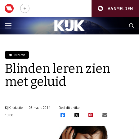
AANMELDEN
Nieuws
Blinden leren zien
met geluid
KIJK-redactie
08 maart 2014
Deel dit artikel:
13:00