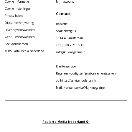
Cookie informatie
Mijn account
Cookie Instellingen
Contact
Privacy beleid
Disclaimer/vrijwaring
Redactie
Leveringsvoorwaarden
Spaklerweg 53
Gebruiksvoorwaarden
1114 AE Amsterdam
Spelvoorwaarden
+31 (0)20 – 210 5300
© Roularta Media Nederland
info@kijkmagazine.nl
Klantenservice
Regel eenvoudig zelf je abonnementszaken
op https://service.roularta.nl/
Mail: klantenservice@kijkmagazine.nl
Roularta Media Nederland ©