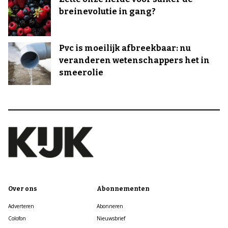
breinevolutie in gang?
Pvc is moeilijk afbreekbaar: nu
veranderen wetenschappers het in
smeerolie
Over ons
Abonnementen
Adverteren
Abonneren
Colofon
Nieuwsbrief