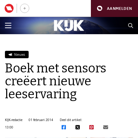
AANMELDEN
Nieuws
Boek met sensors
creëert nieuwe
leeservaring
KIJK-redactie
01 februari 2014
Deel dit artikel:
13:00