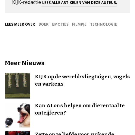
KIJK-redactie
.
LEES ALLE ARTIKELEN VAN DEZE AUTEUR
LEES MEER OVER
BOEK
EMOTIES
FILMPJE
TECHNOLOGIE
Meer Nieuws
KIJK op de wereld: vliegtuigen, vogels
en varkens
Kan AI ons helpen om dierentaal te
ontcijferen?
Zette onze liefde voor suiker de