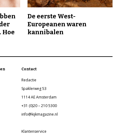
ebben
De eerste West-
nder
Europeanen waren
. Hoe
kannibalen
en
Contact
Redactie
Spaklerweg 53
1114 AE Amsterdam
+31 (0)20 – 210 5300
info@kijkmagazine.nl
Klantenservice