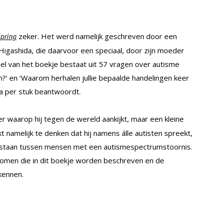
zeker. Het werd namelijk geschreven door een
spring
i Higashida, die daarvoor een speciaal, door zijn moeder
l van het boekje bestaat uit 57 vragen over autisme
en?’ en ‘Waarom herhalen jullie bepaalde handelingen keer
na per stuk beantwoordt.
ier waarop hij tegen de wereld aankijkt, maar een kleine
kt namelijk te ­denken dat hij namens álle autisten spreekt,
n bestaan tussen mensen met een autismespectrumstoornis.
tomen die in dit boekje ­worden beschreven en de
rkennen.