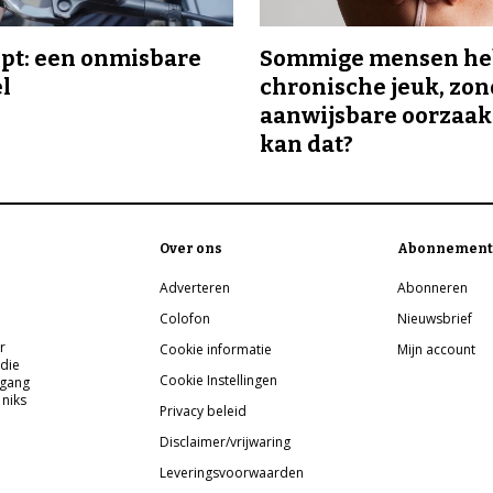
ipt: een onmisbare
Sommige mensen h
el
chronische jeuk, zo
aanwijsbare oorzaak
kan dat?
Over ons
Abonnement
Adverteren
Abonneren
Colofon
Nieuwsbrief
r
Cookie informatie
Mijn account
 die
Cookie Instellingen
pgang
 niks
Privacy beleid
Disclaimer/vrijwaring
Leveringsvoorwaarden