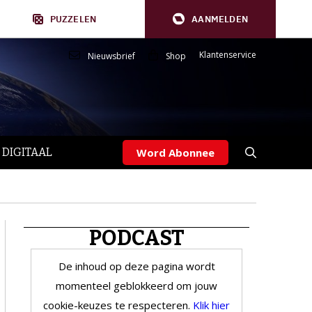
PUZZELEN
AANMELDEN
Klantenservice
Nieuwsbrief
Shop
 DIGITAAL
Word Abonnee
PODCAST
De inhoud op deze pagina wordt
momenteel geblokkeerd om jouw
cookie-keuzes te respecteren.
Klik hier