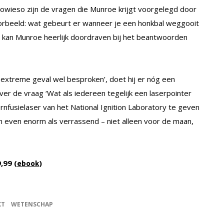
Sowieso zijn de vragen die Munroe krijgt voorgelegd door
jvoorbeeld: wat gebeurt er wanneer je een honkbal weggooit
t kan Munroe heerlijk doordraven bij het beantwoorden
t extreme geval wel besproken’, doet hij er nóg een
ver de vraag ‘Wat als iedereen tegelijk een laserpointer
rnfusielaser van het National Ignition Laboratory te geven
en even enorm als verrassend – niet alleen voor de maan,
9,99 (
)
ebook
KT
WETENSCHAP