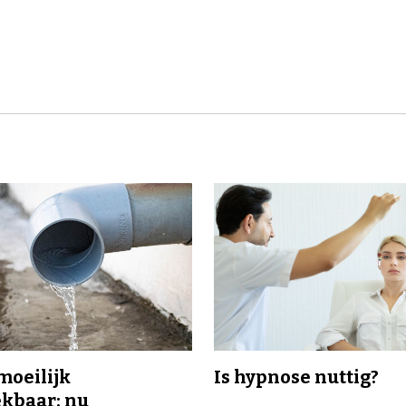
 moeilijk
Is hypnose nuttig?
kbaar: nu