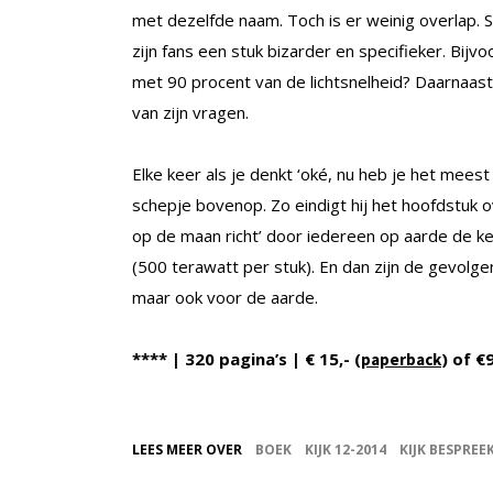
met dezelfde naam. Toch is er weinig overlap. 
zijn fans een stuk bizarder en specifieker. Bi
met 90 procent van de lichtsnelheid? Daarnaas
van zijn vragen.
Elke keer als je denkt ‘oké, nu heb je het mees
schepje bovenop. Zo eindigt hij het hoofdstuk o
op de maan richt’ door iedereen op aarde de ke
(500 terawatt per stuk). En dan zijn de gevolg
maar ook voor de aarde.
**** | 320 pagina’s | € 15,- (
) of €
paperback
LEES MEER OVER
BOEK
KIJK 12-2014
KIJK BESPREE