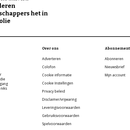
deren
chappers het in
olie
Over ons
Abonnement
Adverteren
Abonneren
Colofon
Nieuwsbrief
r
Cookie informatie
Mijn account
 die
Cookie Instellingen
pgang
 niks
Privacy beleid
Disclaimer/vrijwaring
Leveringsvoorwaarden
Gebruiksvoorwaarden
Spelvoorwaarden