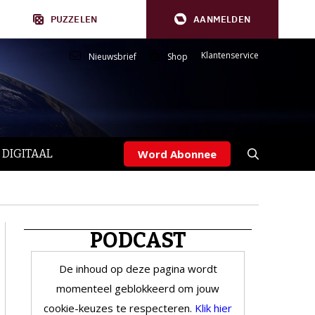
PUZZELEN
AANMELDEN
Klantenservice
Nieuwsbrief
Shop
 DIGITAAL
Word Abonnee
PODCAST
De inhoud op deze pagina wordt
momenteel geblokkeerd om jouw
cookie-keuzes te respecteren.
Klik hier