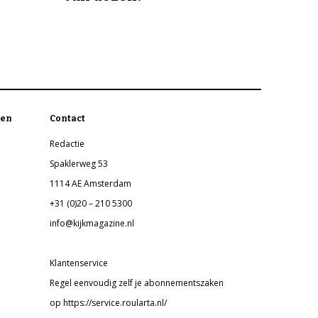
en
Contact
Redactie
Spaklerweg 53
1114 AE Amsterdam
+31 (0)20 – 210 5300
info@kijkmagazine.nl
Klantenservice
Regel eenvoudig zelf je abonnementszaken
op https://service.roularta.nl/