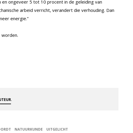
 en ongeveer 5 tot 10 procent in de geleiding van
echanische arbeid verricht, verandert die verhouding. Dan
meer energie.”
n worden.
.
AUTEUR
OORDT
NATUURKUNDE
UITGELICHT