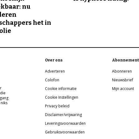
kbaar: nu
deren
chappers het in
olie
Over ons
Abonnement
Adverteren
Abonneren
Colofon
Nieuwsbrief
r
Cookie informatie
Mijn account
 die
Cookie Instellingen
pgang
 niks
Privacy beleid
Disclaimer/vrijwaring
Leveringsvoorwaarden
Gebruiksvoorwaarden