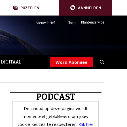
PUZZELEN
AANMELDEN
Klantenservice
Nieuwsbrief
Shop
 DIGITAAL
Word Abonnee
PODCAST
De inhoud op deze pagina wordt
momenteel geblokkeerd om jouw
cookie-keuzes te respecteren.
Klik hier