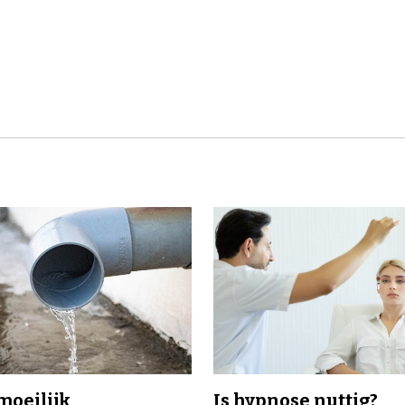
 moeilijk
Is hypnose nuttig?