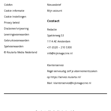
Colofon
Nieuwsbrief
Cookie informatie
Mijn account
Cookie Instellingen
Contact
Privacy beleid
Disclaimer/vrijwaring
Redactie
Leveringsvoorwaarden
Spaklerweg 53
Gebruiksvoorwaarden
1114 AE Amsterdam
Spelvoorwaarden
+31 (0)20 – 210 5300
© Roularta Media Nederland
info@kijkmagazine.nl
Klantenservice
Regel eenvoudig zelf je abonnementszaken
op https://service.roularta.nl/
Mail: klantenservice@kijkmagazine.nl