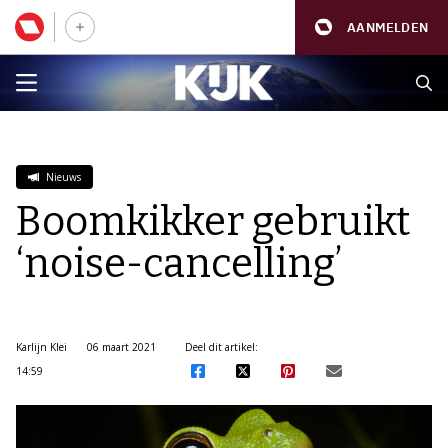
AANMELDEN
Nieuws
Boomkikker gebruikt
‘noise-cancelling’
Karlijn Klei
06 maart 2021
Deel dit artikel:
14:59