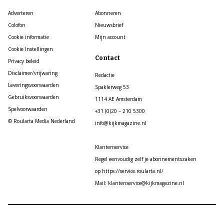
Adverteren
Abonneren
Colofon
Nieuwsbrief
Cookie informatie
Mijn account
Cookie Instellingen
Contact
Privacy beleid
Disclaimer/vrijwaring
Redactie
Leveringsvoorwaarden
Spaklerweg 53
Gebruiksvoorwaarden
1114 AE Amsterdam
Spelvoorwaarden
+31 (0)20 – 210 5300
© Roularta Media Nederland
info@kijkmagazine.nl
Klantenservice
Regel eenvoudig zelf je abonnementszaken
op https://service.roularta.nl/
Mail: klantenservice@kijkmagazine.nl