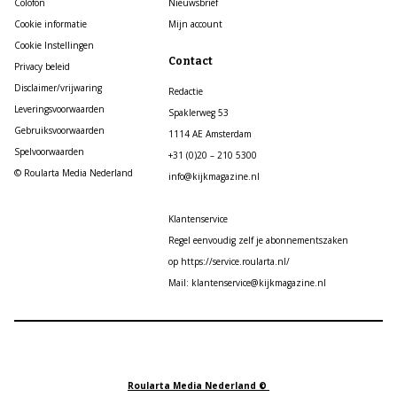
Colofon
Nieuwsbrief
Cookie informatie
Mijn account
Cookie Instellingen
Contact
Privacy beleid
Disclaimer/vrijwaring
Redactie
Leveringsvoorwaarden
Spaklerweg 53
Gebruiksvoorwaarden
1114 AE Amsterdam
Spelvoorwaarden
+31 (0)20 – 210 5300
© Roularta Media Nederland
info@kijkmagazine.nl
Klantenservice
Regel eenvoudig zelf je abonnementszaken
op https://service.roularta.nl/
Mail: klantenservice@kijkmagazine.nl
Roularta Media Nederland ©