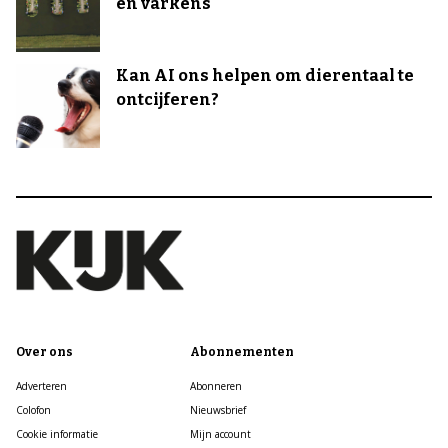
en varkens
Kan AI ons helpen om dierentaal te
ontcijferen?
Over ons
Abonnementen
Adverteren
Abonneren
Colofon
Nieuwsbrief
Cookie informatie
Mijn account