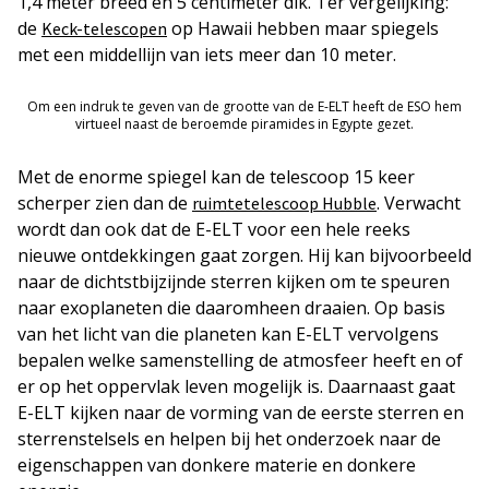
1,4 meter breed en 5 centimeter dik. Ter vergelijking:
de
op Hawaii hebben maar spiegels
Keck-telescopen
met een middellijn van iets meer dan 10 meter.
Om een indruk te geven van de grootte van de E-ELT heeft de ESO hem
virtueel naast de beroemde piramides in Egypte gezet.
Met de enorme spiegel kan de telescoop 15 keer
scherper zien dan de
. Verwacht
ruimtetelescoop Hubble
wordt dan ook dat de E-ELT voor een hele reeks
nieuwe ontdekkingen gaat zorgen. Hij kan bijvoorbeeld
naar de dichtstbijzijnde sterren kijken om te speuren
naar exoplaneten die daaromheen draaien. Op basis
van het licht van die planeten kan E-ELT vervolgens
bepalen welke samenstelling de atmosfeer heeft en of
er op het oppervlak leven mogelijk is. Daarnaast gaat
E-ELT kijken naar de vorming van de eerste sterren en
sterrenstelsels en helpen bij het onderzoek naar de
eigenschappen van donkere materie en donkere