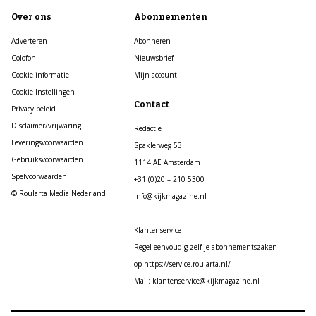
Over ons
Abonnementen
Adverteren
Abonneren
Colofon
Nieuwsbrief
Cookie informatie
Mijn account
Cookie Instellingen
Contact
Privacy beleid
Disclaimer/vrijwaring
Redactie
Leveringsvoorwaarden
Spaklerweg 53
Gebruiksvoorwaarden
1114 AE Amsterdam
Spelvoorwaarden
+31 (0)20 – 210 5300
© Roularta Media Nederland
info@kijkmagazine.nl
Klantenservice
Regel eenvoudig zelf je abonnementszaken
op https://service.roularta.nl/
Mail: klantenservice@kijkmagazine.nl