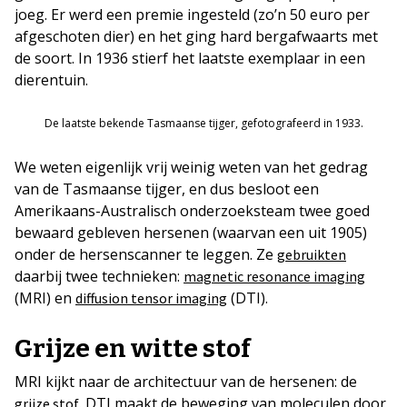
joeg. Er werd een premie ingesteld (zo’n 50 euro per
afgeschoten dier) en het ging hard bergafwaarts met
de soort. In 1936 stierf het laatste exemplaar in een
dierentuin.
De laatste bekende Tasmaanse tijger, gefotografeerd in 1933.
We weten eigenlijk vrij weinig weten van het gedrag
van de Tasmaanse tijger, en dus besloot een
Amerikaans-Australisch onderzoeksteam twee goed
bewaard gebleven hersenen (waarvan een uit 1905)
onder de hersenscanner te leggen. Ze
gebruikten
daarbij twee technieken:
magnetic resonance imaging
(MRI) en
(DTI).
diffusion tensor imaging
Grijze en witte stof
MRI kijkt naar de architectuur van de hersenen: de
. DTI maakt de beweging van moleculen door
grijze stof