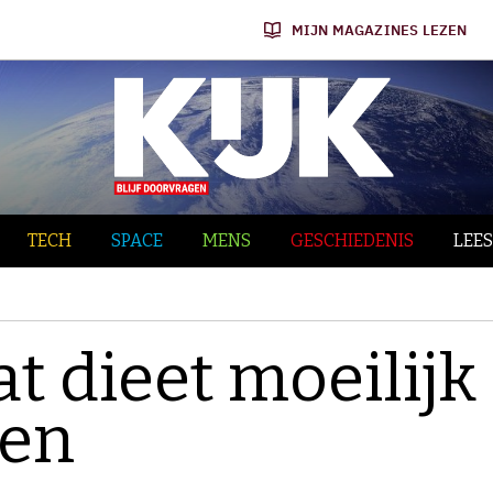
MIJN MAGAZINES LEZEN
TECH
SPACE
MENS
GESCHIEDENIS
LEES
at dieet moeilijk
den