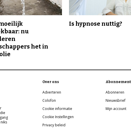
 moeilijk
Is hypnose nuttig?
kbaar: nu
deren
chappers het in
olie
Over ons
Abonnement
Adverteren
Abonneren
Colofon
Nieuwsbrief
r
Cookie informatie
Mijn account
 die
Cookie Instellingen
pgang
 niks
Privacy beleid