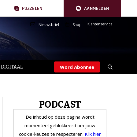
PUZZELEN
AANMELDEN
Klantenservice
Nieuwsbrief
Shop
 DIGITAAL
Word Abonnee
PODCAST
De inhoud op deze pagina wordt
momenteel geblokkeerd om jouw
cookie-keuzes te respecteren.
Klik hier