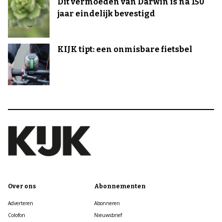
Dit vermoeden van Darwin is na 150
jaar eindelijk bevestigd
KIJK tipt: een onmisbare fietsbel
Over ons
Abonnementen
Adverteren
Abonneren
Colofon
Nieuwsbrief