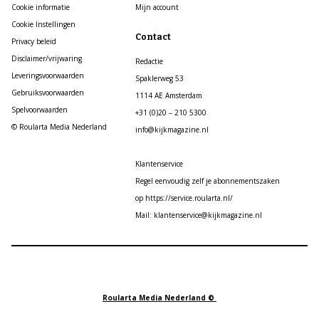
Cookie informatie
Mijn account
Cookie Instellingen
Contact
Privacy beleid
Disclaimer/vrijwaring
Redactie
Leveringsvoorwaarden
Spaklerweg 53
Gebruiksvoorwaarden
1114 AE Amsterdam
Spelvoorwaarden
+31 (0)20 – 210 5300
© Roularta Media Nederland
info@kijkmagazine.nl
Klantenservice
Regel eenvoudig zelf je abonnementszaken
op https://service.roularta.nl/
Mail: klantenservice@kijkmagazine.nl
Roularta Media Nederland ©