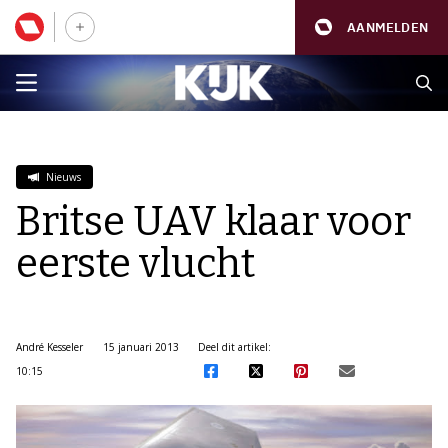
AANMELDEN
Nieuws
Britse UAV klaar voor
eerste vlucht
André Kesseler
15 januari 2013
Deel dit artikel:
10:15