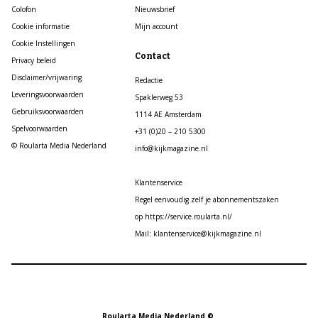
Colofon
Nieuwsbrief
Cookie informatie
Mijn account
Cookie Instellingen
Contact
Privacy beleid
Disclaimer/vrijwaring
Redactie
Leveringsvoorwaarden
Spaklerweg 53
Gebruiksvoorwaarden
1114 AE Amsterdam
Spelvoorwaarden
+31 (0)20 – 210 5300
© Roularta Media Nederland
info@kijkmagazine.nl
Klantenservice
Regel eenvoudig zelf je abonnementszaken
op https://service.roularta.nl/
Mail: klantenservice@kijkmagazine.nl
Roularta Media Nederland ©