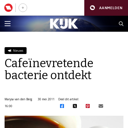
AANMELDEN
Nieuws
Cafeïnevretende
bacterie ontdekt
Marysa van den Berg
30 mei 2011
Deel dit artikel:
16:00