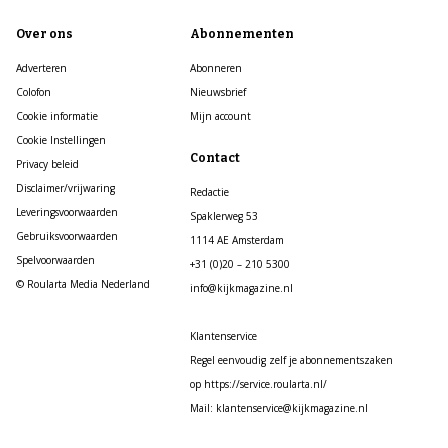
Over ons
Abonnementen
Adverteren
Abonneren
Colofon
Nieuwsbrief
Cookie informatie
Mijn account
Cookie Instellingen
Contact
Privacy beleid
Disclaimer/vrijwaring
Redactie
Leveringsvoorwaarden
Spaklerweg 53
Gebruiksvoorwaarden
1114 AE Amsterdam
Spelvoorwaarden
+31 (0)20 – 210 5300
© Roularta Media Nederland
info@kijkmagazine.nl
Klantenservice
Regel eenvoudig zelf je abonnementszaken
op https://service.roularta.nl/
Mail: klantenservice@kijkmagazine.nl