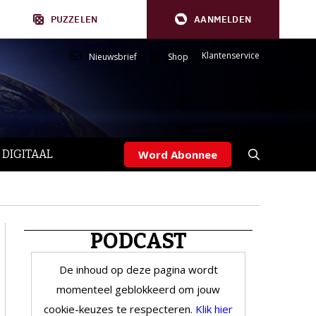
PUZZELEN
AANMELDEN
Klantenservice
Nieuwsbrief
Shop
 DIGITAAL
Word Abonnee
PODCAST
De inhoud op deze pagina wordt
momenteel geblokkeerd om jouw
cookie-keuzes te respecteren.
Klik hier