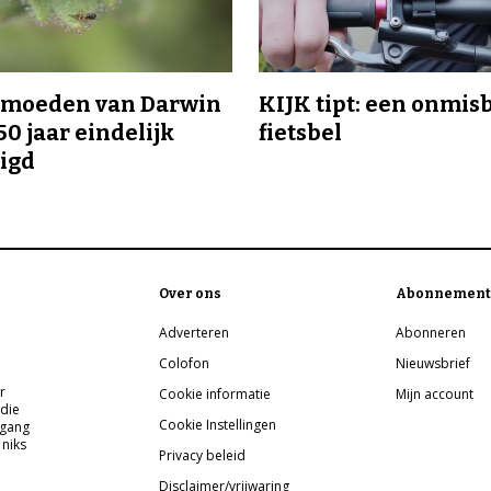
ermoeden van Darwin
KIJK tipt: een onmis
50 jaar eindelijk
fietsbel
igd
Over ons
Abonnement
Adverteren
Abonneren
Colofon
Nieuwsbrief
r
Cookie informatie
Mijn account
 die
Cookie Instellingen
pgang
 niks
Privacy beleid
Disclaimer/vrijwaring