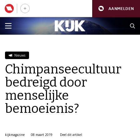
AANMELDEN
Nieuws
Chimpanseecultuur
bedreigd door
menselijke
bemoeienis?
kijkmagazine
08 maart 2019
Deel dit artikel: