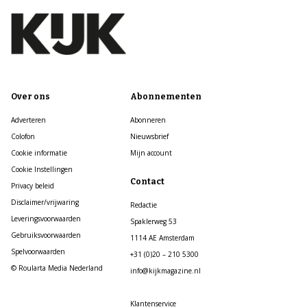
Over ons
Abonnementen
Adverteren
Abonneren
Colofon
Nieuwsbrief
Cookie informatie
Mijn account
Cookie Instellingen
Contact
Privacy beleid
Disclaimer/vrijwaring
Redactie
Leveringsvoorwaarden
Spaklerweg 53
Gebruiksvoorwaarden
1114 AE Amsterdam
Spelvoorwaarden
+31 (0)20 – 210 5300
© Roularta Media Nederland
info@kijkmagazine.nl
Klantenservice