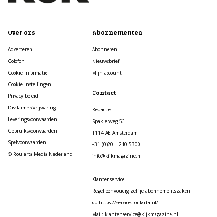
Over ons
Abonnementen
Adverteren
Abonneren
Colofon
Nieuwsbrief
Cookie informatie
Mijn account
Cookie Instellingen
Contact
Privacy beleid
Disclaimer/vrijwaring
Redactie
Leveringsvoorwaarden
Spaklerweg 53
Gebruiksvoorwaarden
1114 AE Amsterdam
Spelvoorwaarden
+31 (0)20 – 210 5300
© Roularta Media Nederland
info@kijkmagazine.nl
Klantenservice
Regel eenvoudig zelf je abonnementszaken
op https://service.roularta.nl/
Mail: klantenservice@kijkmagazine.nl