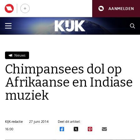
AANMELDEN
Nieuws
Chimpansees dol op
Afrikaanse en Indiase
muziek
KIJK-redactie
27 juni 2014
Deel dit artikel:
16:00