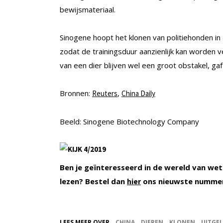
bewijsmateriaal.
Sinogene hoopt het klonen van politiehonden in
zodat de trainingsduur aanzienlijk kan worden 
van een dier blijven wel een groot obstakel, gaf 
Bronnen:
,
Reuters
China Daily
Beeld: Sinogene Biotechnology Company
Ben je geïnteresseerd in de wereld van wet
lezen? Bestel dan
ons nieuwste nummer
hier
LEES MEER OVER
CHINA
DIEREN
KLONEN
UITGEL