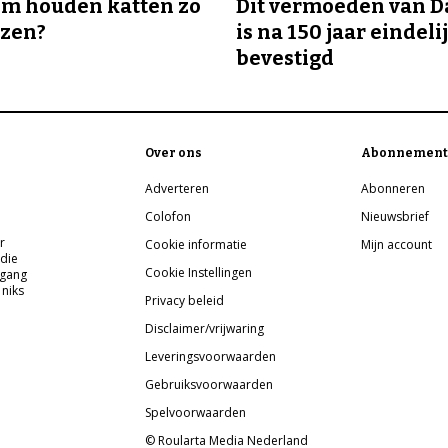
m houden katten zo
Dit vermoeden van 
ozen?
is na 150 jaar eindeli
bevestigd
Over ons
Abonnement
Adverteren
Abonneren
Colofon
Nieuwsbrief
r
Cookie informatie
Mijn account
 die
Cookie Instellingen
pgang
 niks
Privacy beleid
Disclaimer/vrijwaring
Leveringsvoorwaarden
Gebruiksvoorwaarden
Spelvoorwaarden
© Roularta Media Nederland