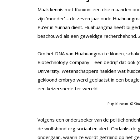
Maak kennis met Kunxun: een drie maanden ou
zijn ‘moeder’ – de zeven jaar oude Huahuangma 
Pu’er in Yunnan dient. Huahuangma heeft bijge
beschouwd als een geweldige recherchehond. Zo’
Om het DNA van Huahuangma te klonen, schakeld
Biotechnology Company – een bedrijf dat ook (o
University. Wetenschappers haalden wat huidc
gekloond embryo werd geplaatst in een beagl
een keizersnede ter wereld.
Pup Kunxun. © Si
Volgens een onderzoeker van de politiehondenba
de wolfshond erg sociaal en alert. Ondanks de 
ondergaan, waarin ze wordt getraind op het ge