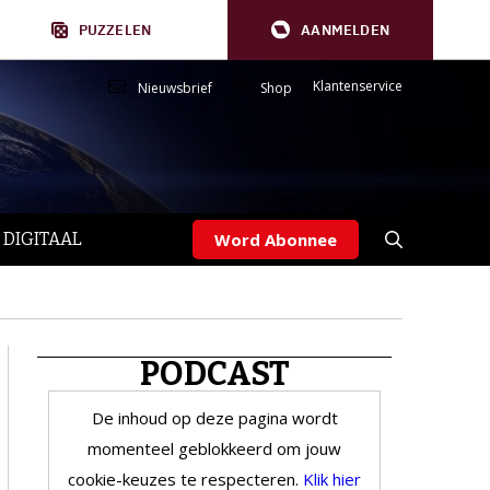
PUZZELEN
AANMELDEN
Klantenservice
Nieuwsbrief
Shop
 DIGITAAL
Word Abonnee
PODCAST
De inhoud op deze pagina wordt
momenteel geblokkeerd om jouw
cookie-keuzes te respecteren.
Klik hier