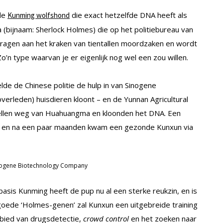
de
die exact hetzelfde DNA heeft als
Kunming wolfshond
(bijnaam: Sherlock Holmes) die op het politiebureau van
dragen aan het kraken van tientallen moordzaken en wordt
n type waarvan je er eigenlijk nog wel een zou willen.
e de Chinese politie de hulp in van Sinogene
verleden) huisdieren kloont – en de Yunnan Agricultural
ellen weg van Huahuangma en kloonden het DNA. Een
e en na een paar maanden kwam een gezonde Kunxun via
nogene Biotechnology Company
sis Kunming heeft de pup nu al een sterke reukzin, en is
goede ‘Holmes-genen’ zal Kunxun een uitgebreide training
bied van drugsdetectie,
crowd control
en het zoeken naar