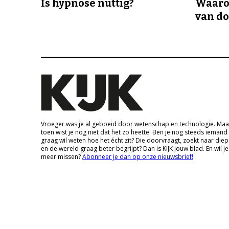
Is hypnose nuttig?
Waaro
van d
Vroeger was je al geboeid door wetenschap en technologie. Maa
toen wist je nog niet dat het zo heette. Ben je nog steeds iemand
graag wil weten hoe het écht zit? Die doorvraagt, zoekt naar die
en de wereld graag beter begrijpt? Dan is KIJK jouw blad. En wil je
meer missen?
Abonneer je dan op onze nieuwsbrief!