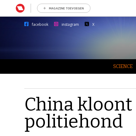
MAGAZINE TOEVOEGEN
facebook
instagram
X
SCIENCE
China kloont
politiehond