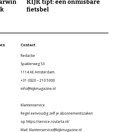
Darwin
KIJK tipt: een onmisbare
jk
fietsbel
en
Contact
Redactie
Spaklerweg 53
1114 AE Amsterdam
+31 (0)20 – 210 5300
info@kijkmagazine.nl
Klantenservice
Regel eenvoudig zelf je abonnementszaken
op https://service.roularta.nl/
Mail: klantenservice@kijkmagazine.nl