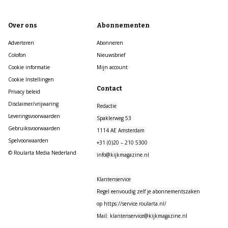
Over ons
Abonnementen
Adverteren
Abonneren
Colofon
Nieuwsbrief
Cookie informatie
Mijn account
Cookie Instellingen
Contact
Privacy beleid
Disclaimer/vrijwaring
Redactie
Leveringsvoorwaarden
Spaklerweg 53
Gebruiksvoorwaarden
1114 AE Amsterdam
Spelvoorwaarden
+31 (0)20 – 210 5300
© Roularta Media Nederland
info@kijkmagazine.nl
Klantenservice
Regel eenvoudig zelf je abonnementszaken
op https://service.roularta.nl/
Mail: klantenservice@kijkmagazine.nl