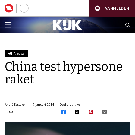
AANMELDEN
Nieuws
China test hypersone
raket
André Kesseler
17 januari 2014
Deel dit artikel:
09:00