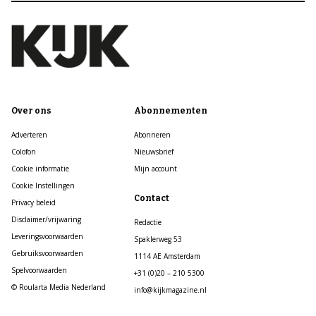
Over ons
Abonnementen
Adverteren
Abonneren
Colofon
Nieuwsbrief
Cookie informatie
Mijn account
Cookie Instellingen
Contact
Privacy beleid
Disclaimer/vrijwaring
Redactie
Leveringsvoorwaarden
Spaklerweg 53
Gebruiksvoorwaarden
1114 AE Amsterdam
Spelvoorwaarden
+31 (0)20 – 210 5300
© Roularta Media Nederland
info@kijkmagazine.nl