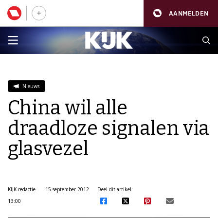
AANMELDEN
Nieuws
China wil alle
draadloze signalen via
glasvezel
KIJK-redactie
15 september 2012
Deel dit artikel:
13:00