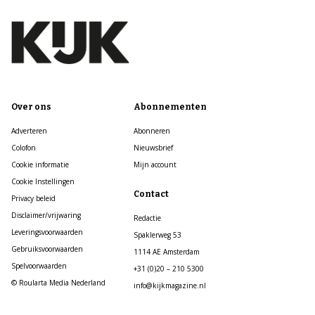
Over ons
Abonnementen
Adverteren
Abonneren
Colofon
Nieuwsbrief
Cookie informatie
Mijn account
Cookie Instellingen
Contact
Privacy beleid
Disclaimer/vrijwaring
Redactie
Leveringsvoorwaarden
Spaklerweg 53
Gebruiksvoorwaarden
1114 AE Amsterdam
Spelvoorwaarden
+31 (0)20 – 210 5300
© Roularta Media Nederland
info@kijkmagazine.nl