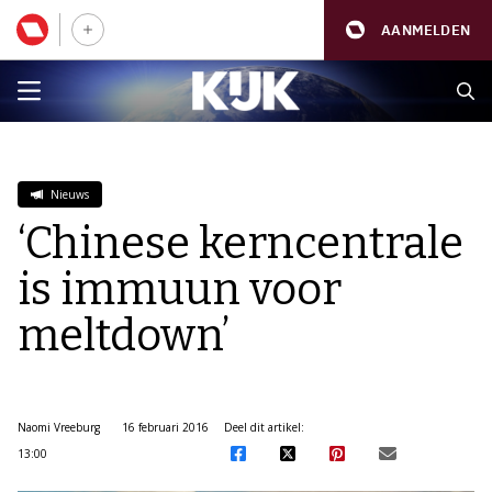
AANMELDEN
Nieuws
‘Chinese kerncentrale
is immuun voor
meltdown’
Naomi Vreeburg
16 februari 2016
Deel dit artikel:
13:00