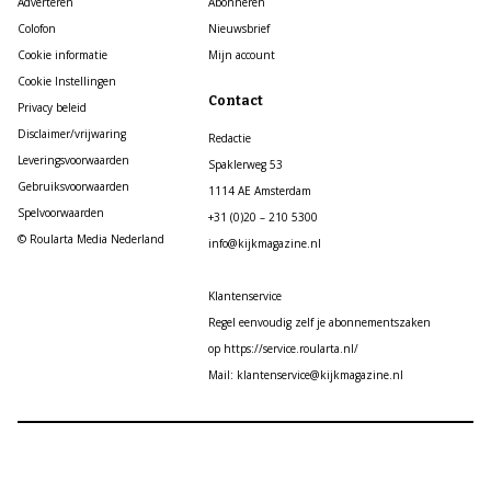
Adverteren
Abonneren
Colofon
Nieuwsbrief
Cookie informatie
Mijn account
Cookie Instellingen
Contact
Privacy beleid
Disclaimer/vrijwaring
Redactie
Leveringsvoorwaarden
Spaklerweg 53
Gebruiksvoorwaarden
1114 AE Amsterdam
Spelvoorwaarden
+31 (0)20 – 210 5300
© Roularta Media Nederland
info@kijkmagazine.nl
Klantenservice
Regel eenvoudig zelf je abonnementszaken
op https://service.roularta.nl/
Mail: klantenservice@kijkmagazine.nl